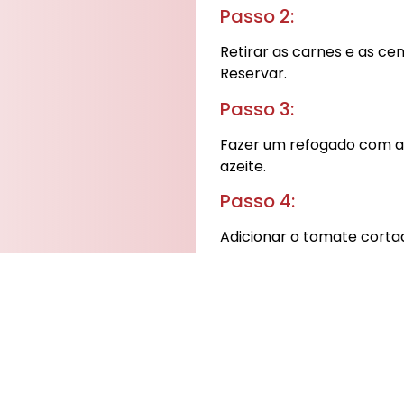
Passo 2:
Retirar as carnes e as ce
Reservar.
Passo 3:
Certificações
ntabilidade
Fazer um refogado com a 
azeite.
utamento
Cofinanciado por:
ca de Privacidade
Passo 4:
Adicionar o tomate cortad
louro. Deixar refogar por 
Passo 5:
Juntar as carnes cortada
minutos, mexendo ocasio
Passo 6: