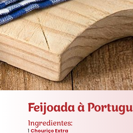
Feijoada à Portug
Ingredientes:
1
Chouriço Extra