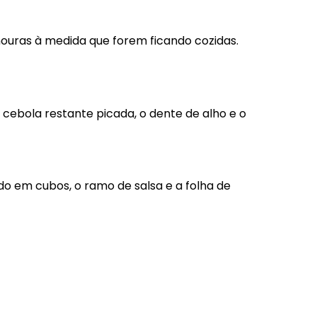
nouras à medida que forem ficando cozidas.
Contacte-nos
+351 252 308 900
cebola restante picada, o dente de alho e o
Chamada para a rede fixa nacional
geral@primor.pt
Avenida Santiago de Gavião, 1142 Gavião
4760-003 Vila Nova de Famalicão
o em cubos, o ramo de salsa e a folha de
2 minutos.
s em pedaços ao refogado. Cozinhar por 5
nalmente.