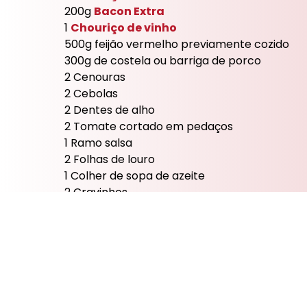
200g
Bacon Extra
1
Chouriço de vinho
500g feijão vermelho previamente cozido
300g de costela ou barriga de porco
2 Cenouras
2 Cebolas
Primor charcutaria é uma empresa de
Menu
Suste
2 Dentes de alho
2 Tomate cortado em pedaços
Recr
1 Ramo salsa
Politi
2 Folhas de louro
1 Colher de sopa de azeite
© 2026 Primor - Charcutaria Prima. Todos os direitos reservados.
2 Cravinhos
1 Couve lombarda
Serve:
4 a 6 pessoas
Grau de dificuldade:
Médio
Tempo médio total:
1 hora