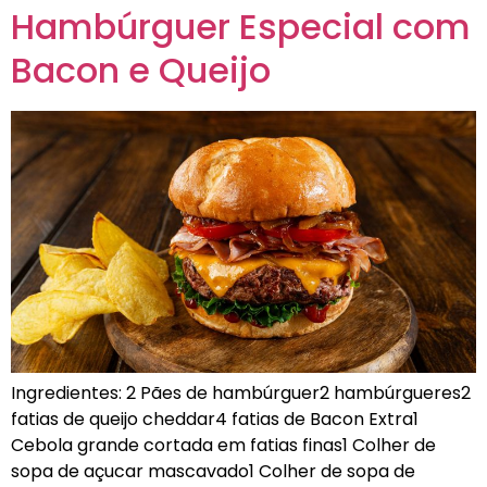
Hambúrguer Especial com
Bacon e Queijo
Ingredientes: 2 Pães de hambúrguer2 hambúrgueres2
fatias de queijo cheddar4 fatias de Bacon Extra1
Cebola grande cortada em fatias finas1 Colher de
sopa de açucar mascavado1 Colher de sopa de