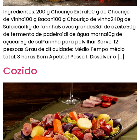
Ingredientes: 200 g Chouriço Extra100 g de Chouriço
de Vinho100 g Bacon100 g Chouriço de vinho240g de
Salpicão1kg de farinha8 ovos grandes3dl de azeite50g
de fermento de padeiro1dl de água morna10g de
açúcar5g de salFarinha para polvilhar Serve: 12
pessoas Grau de dificuldade: Médio Tempo médio
total: 3 horas Bom Apetite! Passo 1: Dissolver o […]
Cozido