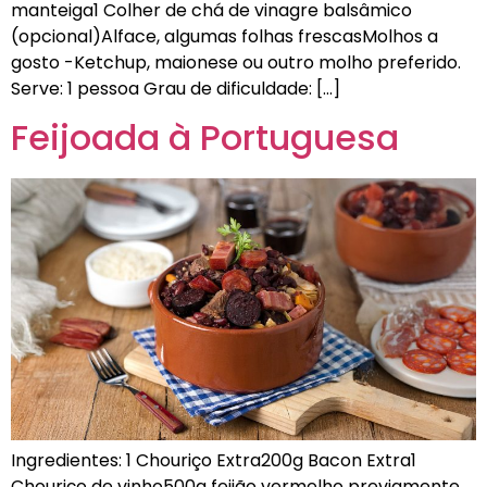
manteiga1 Colher de chá de vinagre balsâmico
(opcional)Alface, algumas folhas frescasMolhos a
gosto -Ketchup, maionese ou outro molho preferido.
Serve: 1 pessoa Grau de dificuldade: […]
Feijoada à Portuguesa
Ingredientes: 1 Chouriço Extra200g Bacon Extra1
Chouriço de vinho500g feijão vermelho previamente