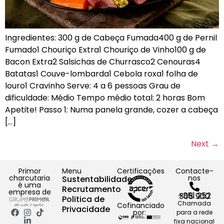
Ingredientes: 300 g de Cabeça Fumada400 g de Pernil
Fumado1 Chouriço Extra1 Chouriço de Vinho100 g de
Bacon Extra2 Salsichas de Churrasco2 Cenouras4
Batatas1 Couve-lombarda1 Cebola roxa1 folha de
louro1 Cravinho Serve: 4 a 6 pessoas Grau de
dificuldade: Médio Tempo médio total: 2 horas Bom
Apetite! Passo 1: Numa panela grande, cozer a cabeça
[…]
Next
→
Primor
Menu
Certificações
Contacte-
charcutaria
nos
Sustentabilidade
é uma
Recrutamento
empresa de
+351 252 308 900
Politica de
Chamada
Cofinanciado
Privacidade
por:
para a rede
fixa nacional