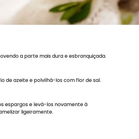
movendo a parte mais dura e esbranquiçada.
o de azeite e polvilhá-los com flor de sal.
Contacte-nos
+351 252 308 900
nos espargos e levá-los novamente à
Chamada para a rede fixa nacional
geral@primor.pt
amelizar ligeiramente.
Avenida Santiago de Gavião, 1142 Gavião
4760-003 Vila Nova de Famalicão