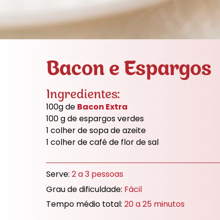
Bacon e Espargos
Ingredientes:
100g de
Bacon Extra
100 g de espargos verdes
1 colher de sopa de azeite
1 colher de café de flor de sal
Primor charcutaria é uma empresa de
Menu
Suste
Serve:
2 a 3 pessoas
Recr
Grau de dificuldade:
Fácil
Politi
Tempo médio total:
20 a 25 minutos
© 2026 Primor - Charcutaria Prima. Todos os direitos reservados.