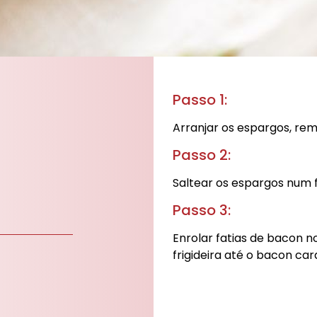
Passo 1:
Arranjar os espargos, re
Passo 2:
Saltear os espargos num fi
Passo 3:
Certificações
ntabilidade
Enrolar fatias de bacon 
utamento
frigideira até o bacon car
Cofinanciado por:
ca de Privacidade