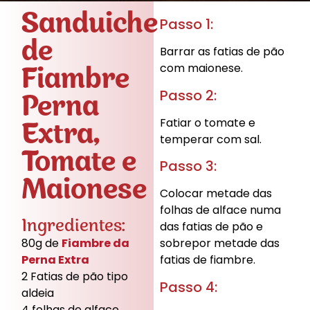
Sanduiche
Passo 1:
de
Barrar as fatias de pão
Fiambre
com maionese.
Passo 2:
Perna
Fatiar o tomate e
Extra,
temperar com sal.
Tomate e
Passo 3:
Maionese
Colocar metade das
folhas de alface numa
Ingredientes:
das fatias de pão e
sobrepor metade das
80g de
Fiambre da
fatias de fiambre.
Perna Extra
2 Fatias de pão tipo
Passo 4:
aldeia
4 folhas de alface