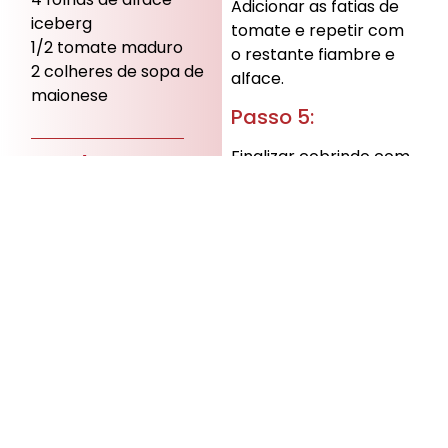
Adicionar as fatias de
iceberg
tomate e repetir com
1/2 tomate maduro
o restante fiambre e
2 colheres de sopa de
alface.
maionese
Passo 5:
Finalizar cobrindo com
Serve:
1 pessoa
a outra fatia de pão.
Grau de dificuldade:
Fácil
Tempo médio total:
5 a
10 minutos
Bom
Apetite!
Mais para
saborear