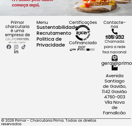
Primor
Menu
Certificações
Contacte-
charcutaria
nos
Sustentabilidade
é uma
Recrutamento
empresa de
+351 252 308 900
Politica de
Chamada
Cofinanciado
Privacidade
por:
para a rede
fixa nacional
geral@primo
Avenida
Santiago
de Gavião,
1142 Gavião
4760-003
Vila Nova
de
Famalicão
© 2026 Primor - Charcutaria Prima. Todos os direitos
reservados.