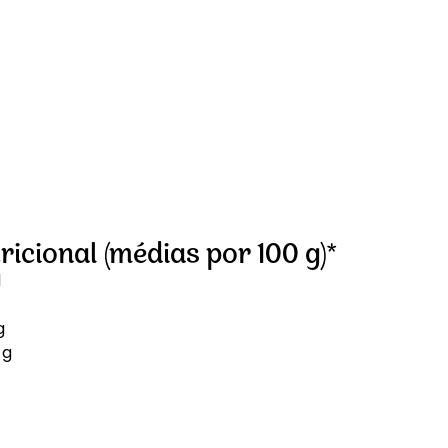
icional (médias por 100 g)*
l
g
 g