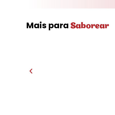
Mais para
Saborear
ra
Folar de Charcutaria