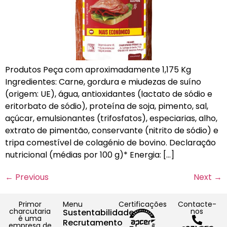
Produtos Peça com aproximadamente 1,175 Kg
Ingredientes: Carne, gordura e miudezas de suíno
(origem: UE), água, antioxidantes (lactato de sódio e
eritorbato de sódio), proteína de soja, pimento, sal,
açúcar, emulsionantes (trifosfatos), especiarias, alho,
extrato de pimentão, conservante (nitrito de sódio) e
tripa comestível de colagénio de bovino. Declaração
nutricional (médias por 100 g)* Energia: […]
←
Previous
Next
→
Primor
Menu
Certificações
Contacte-
charcutaria
nos
Sustentabilidade
é uma
Recrutamento
empresa de