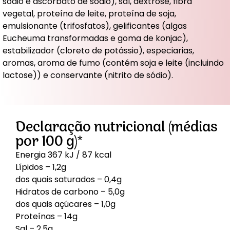
sódio e ascorbato de sódio), sal, dextrose, fibra
vegetal, proteína de leite, proteína de soja,
emulsionante (trifosfatos), gelificantes (algas
Eucheuma transformadas e goma de konjac),
estabilizador (cloreto de potássio), especiarias,
aromas, aroma de fumo (contém soja e leite (incluindo
lactose)) e conservante (nitrito de sódio).
Declaração nutricional (médias
por 100 g)*
Energia 367 kJ / 87 kcal
Lípidos – 1,2g
dos quais saturados – 0,4g
Hidratos de carbono – 5,0g
dos quais açúcares – 1,0g
Proteínas – 14g
Sal – 2,5g