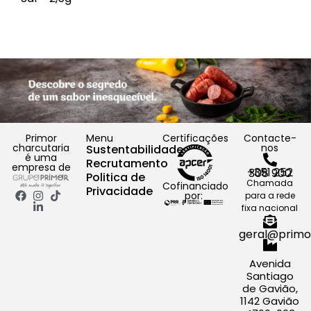
Primor
Menu
Certificações
Contacte-
charcutaria
nos
Sustentabilidade
é uma
Recrutamento
empresa de
+351 252 308 900
Politica de
Chamada
Cofinanciado
Privacidade
por:
para a rede
fixa nacional
geral@primo
Avenida
Santiago
de Gavião,
1142 Gavião