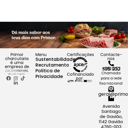
Primor
Menu
Certificações
Contacte-
charcutaria
nos
Sustentabilidade
é uma
Recrutamento
empresa de
+351 252 308 900
Politica de
Chamada
Cofinanciado
Privacidade
por:
para a rede
fixa nacional
geral@primo
Avenida
Santiago
de Gavião,
1142 Gavião
4760-003