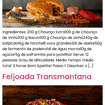
Ingredientes: 200 g Chouriço Extra100 g de Chouriço
de Vinho100 g Bacon100 g Chouriço de vinho240g de
Salpicão1kg de farinha8 ovos grandes3dl de azeite50g
de fermento de padeiro1dl de água morna10g de
açúcar5g de salFarinha para polvilhar Serve: 12
pessoas Grau de dificuldade: Médio Tempo médio
total: 3 horas Bom Apetite! Passo 1: Dissolver o […]
Feijoada Transmontana