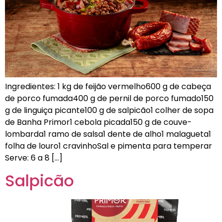
Ingredientes: 1 kg de feijão vermelho600 g de cabeça
de porco fumada400 g de pernil de porco fumado150
g de linguiça picante100 g de salpicão1 colher de sopa
de Banha Primor1 cebola picada150 g de couve-
lombarda1 ramo de salsa1 dente de alho1 malagueta1
folha de louro1 cravinhoSal e pimenta para temperar
Serve: 6 a 8 […]
Salpicão