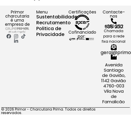
Primor
Menu
Certificações
Contacte-
charcutaria
nos
Sustentabilidade
é uma
Recrutamento
empresa de
+351 252 308 900
Politica de
Chamada
Cofinanciado
Privacidade
por:
para a rede
fixa nacional
geral@primo
Avenida
Santiago
de Gavião,
1142 Gavião
4760-003
Vila Nova
de
Famalicão
© 2026 Primor - Charcutaria Prima. Todos os direitos
reservados.