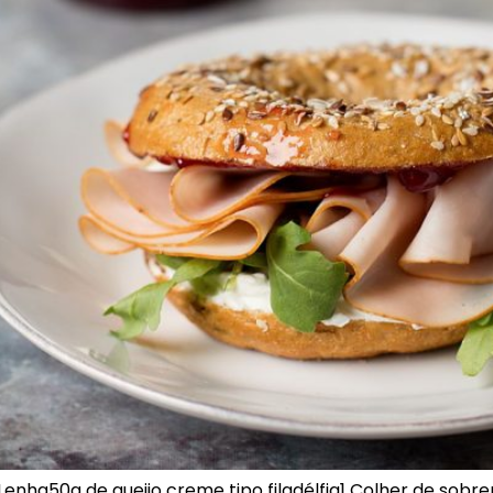
 Lenha50g de queijo creme tipo filadélfia1 Colher de sob