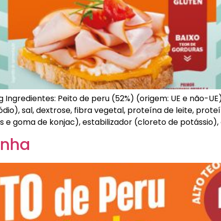
ngredientes: Peito de peru (52%) (origem: UE e não-UE),
io), sal, dextrose, fibra vegetal, proteína de leite, prote
e goma de konjac), estabilizador (cloreto de potássio),
enha