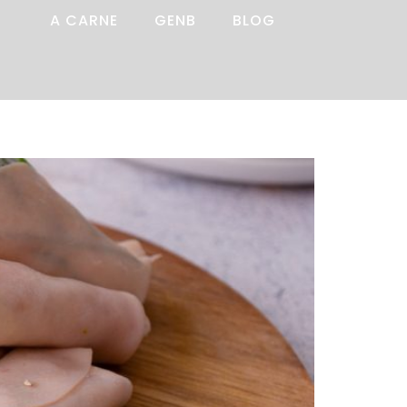
A CARNE
GENB
BLOG