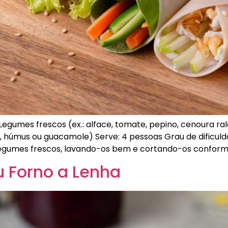
Legumes frescos (ex.: alface, tomate, pepino, cenoura ra
, húmus ou guacamole) Serve: 4 pessoas Grau de dificulda
 legumes frescos, lavando-os bem e cortando-os conforme
u Forno a Lenha