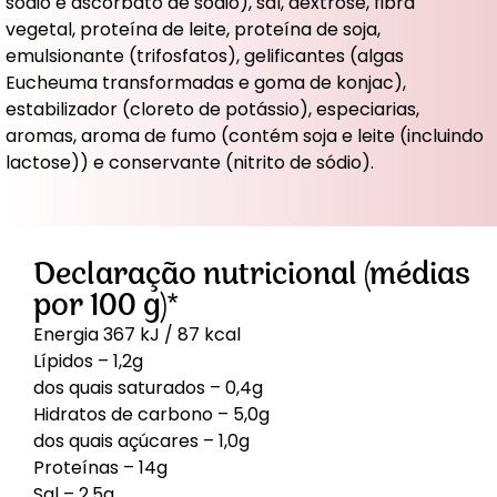
sódio e ascorbato de sódio), sal, dextrose, fibra
vegetal, proteína de leite, proteína de soja,
emulsionante (trifosfatos), gelificantes (algas
Eucheuma transformadas e goma de konjac),
estabilizador (cloreto de potássio), especiarias,
aromas, aroma de fumo (contém soja e leite (incluindo
lactose)) e conservante (nitrito de sódio).
Declaração nutricional (médias
por 100 g)*
Energia 367 kJ / 87 kcal
Lípidos – 1,2g
dos quais saturados – 0,4g
Hidratos de carbono – 5,0g
dos quais açúcares – 1,0g
Proteínas – 14g
Sal – 2,5g