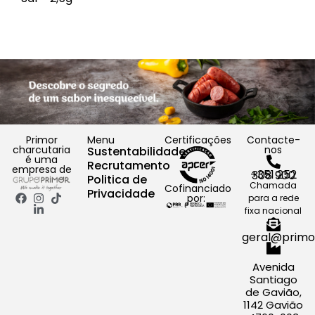
Primor
Menu
Certificações
Contacte-
charcutaria
nos
Sustentabilidade
é uma
Recrutamento
empresa de
+351 252 308 900
Politica de
Chamada
Cofinanciado
Privacidade
por:
para a rede
fixa nacional
geral@primo
Avenida
Santiago
de Gavião,
1142 Gavião