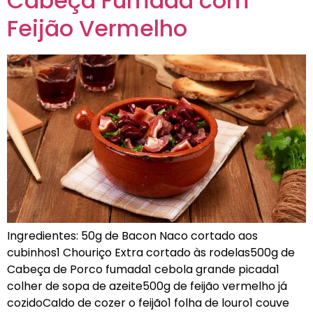
Cabeça Fumada com
Feijão Vermelho
Ingredientes: 50g de Bacon Naco cortado aos
cubinhos1 Chouriço Extra cortado às rodelas500g de
Cabeça de Porco fumada1 cebola grande picada1
colher de sopa de azeite500g de feijão vermelho já
cozidoCaldo de cozer o feijão1 folha de louro1 couve