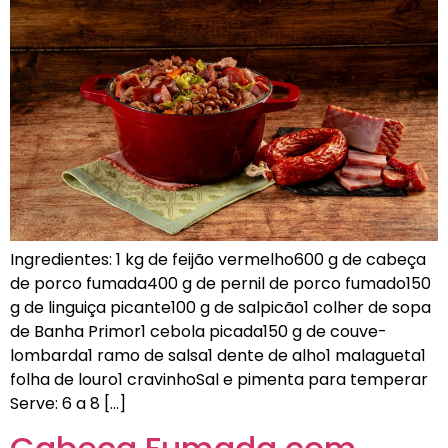
Ingredientes: 1 kg de feijão vermelho600 g de cabeça
de porco fumada400 g de pernil de porco fumado150
g de linguiça picante100 g de salpicão1 colher de sopa
de Banha Primor1 cebola picada150 g de couve-
lombarda1 ramo de salsa1 dente de alho1 malagueta1
folha de louro1 cravinhoSal e pimenta para temperar
Serve: 6 a 8 […]