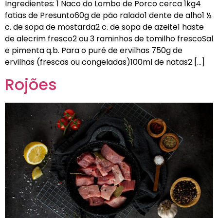
Ingredientes: 1 Naco do Lombo de Porco cerca 1kg4
fatias de Presunto60g de pão ralado1 dente de alho1 ½
c. de sopa de mostarda2 c. de sopa de azeite1 haste
de alecrim fresco2 ou 3 raminhos de tomilho frescoSal
e pimenta q.b. Para o puré de ervilhas 750g de
ervilhas (frescas ou congeladas)100ml de natas2 […]
Rojões