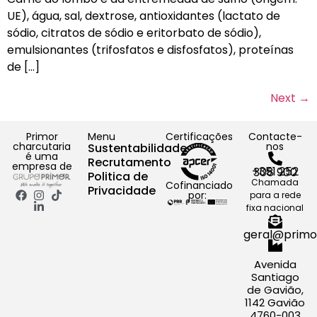
UE), água, sal, dextrose, antioxidantes (lactato de
sódio, citratos de sódio e eritorbato de sódio),
emulsionantes (trifosfatos e disfosfatos), proteínas
de […]
Next
→
Primor
Menu
Certificações
Contacte-
charcutaria
nos
Sustentabilidade
é uma
Recrutamento
empresa de
+351 252 308 900
Politica de
Chamada
Cofinanciado
Privacidade
por:
para a rede
fixa nacional
geral@primo
Avenida
Santiago
de Gavião,
1142 Gavião
4760-003