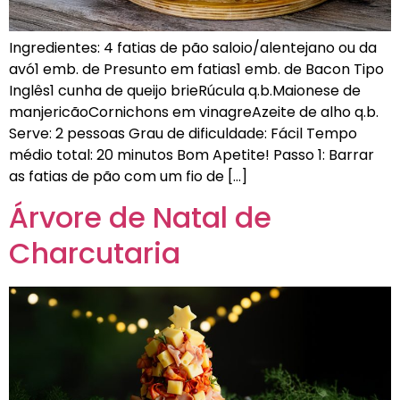
Ingredientes: 4 fatias de pão saloio/alentejano ou da
avó1 emb. de Presunto em fatias1 emb. de Bacon Tipo
Inglês1 cunha de queijo brieRúcula q.b.Maionese de
manjericãoCornichons em vinagreAzeite de alho q.b.
Serve: 2 pessoas Grau de dificuldade: Fácil Tempo
médio total: 20 minutos Bom Apetite! Passo 1: Barrar
as fatias de pão com um fio de […]
Árvore de Natal de
Charcutaria