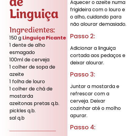
de
Aquecer o azeite numa
Linguiça
frigideira com o louro e
o alho, cuidando para
não alourar demasiado.
Ingredientes:
Passo 2:
150 g
Linguiça Picante
1 dente de alho
Adicionar a linguiça
esmagado
cortada aos pedaços e
100ml de cerveja
deixar alourar.
1 colher de sopa de
Passo 3:
azeite
1 folha de louro
Juntar a mostarda e
1 colher de chá de
refrescar com a
mostarda
cerveja. Deixar
azeitonas pretas q.b.
cozinhar até o molho
pickles q.b.
apurar.
sal q.b
Passo 4: