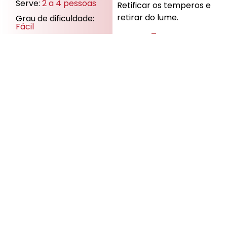
Serve:
2 a 4 pessoas
Retificar os temperos e
retirar do lume.
Grau de dificuldade:
Fácil
Passo 5:
Tempo médio total:
20
minutos
Misturar os pickles e as
Bom
azeitonas. Servir com
pão saloio.
Apetite!
Mais para
saborear