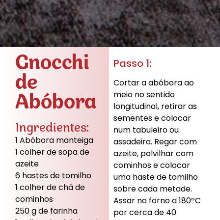
Gnocchi
Passo 1:
de
Cortar a abóbora ao
Abóbora
meio no sentido
longitudinal, retirar as
sementes e colocar
Ingredientes:
num tabuleiro ou
1 Abóbora manteiga
assadeira. Regar com
1 colher de sopa de
azeite, polvilhar com
azeite
cominhos e colocar
6 hastes de tomilho
uma haste de tomilho
1 colher de chá de
sobre cada metade.
cominhos
Assar no forno a 180ºC
250 g de farinha
por cerca de 40