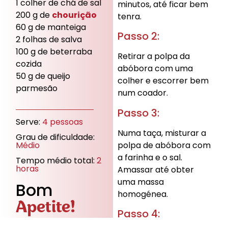
1 colher de chá de sal
minutos, até ficar bem
200 g de
chourição
tenra.
60 g de manteiga
Passo 2:
2 folhas de salva
100 g de beterraba
Retirar a polpa da
cozida
abóbora com uma
50 g de queijo
colher e escorrer bem
parmesão
num coador.
Passo 3:
Serve:
4
pessoas
Numa taça, misturar a
Grau de dificuldade:
polpa de abóbora com
Médio
a farinha e o sal.
Tempo médio total:
2
horas
Amassar até obter
uma massa
Bom
homogénea.
Apetite!
Passo 4: