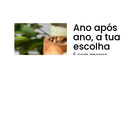
Ano após
ano, a tua
escolha
É com imenso
orgulho que te
anunciamos que,
pelo 13º ano
consecutivo, o nosso
Bacon Extra foi
premiado com o selo
Escolha do
Consumidor, tal
como o Fiambre
Perna Extra, que
celebra o 4º ano de