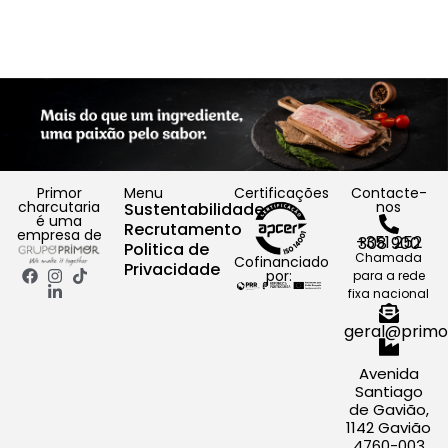
com
Arroz com Pernil Fumado,
Co
Chouriço e Bacon no Forno
Ch
Primor
Menu
Certificações
Contacte-
charcutaria
nos
Sustentabilidade
é uma
Recrutamento
empresa de
+351 252 308 900
Politica de
Chamada
Cofinanciado
Privacidade
por:
para a rede
fixa nacional
geral@primo
Avenida
Santiago
de Gavião,
1142 Gavião
4760-003