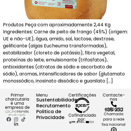
Produtos Peça com aproximadamente 2,44 Kg
Ingredientes: Carne de peito de frango (45%) (origem:
UE e não-UE), água, amido, sal, lactose, dextrose,
gelificante (algas Eucheuma transformadas),
estabilizador (cloreto de potássio), fibra vegetal,
proteínas do leite, emulsionante (trifosfatos),
antioxidantes (citratos de sódio e ascorbato de
sódio), aromas, intensificadores de sabor (glutamato
monossódico, inosinato dissódico e guanilato […]
Primor
Menu
Certificações
Contacte-
charcutaria
nos
Sustentabilidade
é uma
Recrutamento
empresa de
+351 252 308 900
Politica de
Chamada
Cofinanciado
Privacidade
por:
para a rede
fixa nacional