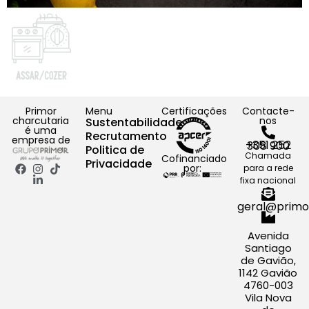
Primor
Menu
Certificações
Contacte-
charcutaria
nos
Sustentabilidade
é uma
Recrutamento
empresa de
+351 252 308 900
Politica de
Chamada
Cofinanciado
Privacidade
por:
para a rede
fixa nacional
geral@primo
Avenida
Santiago
de Gavião,
1142 Gavião
4760-003
Vila Nova