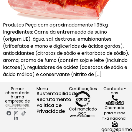
Produtos Peça com aproximadamente 1,95kg
Ingredientes: Carne da entremeada de suíno
(origem:UE), água, sal, dextrose, emulsionantes
(trifosfatos e mono e diglicerídos de ácidos gordos),
antioxidantes (citratos de sódio e eritorbato de sódio),
aroma, aroma de fumo (contém soja e leite (incluindo
lactose)), reguladores de acidez (acetatos de sódio e
ácido málico) e conservante (nitrito de […]
Primor
Menu
Certificações
Contacte-
charcutaria
nos
Sustentabilidade
é uma
Recrutamento
empresa de
+351 252 308 900
Politica de
Chamada
Cofinanciado
Privacidade
por:
para a rede
fixa nacional
geral@primo