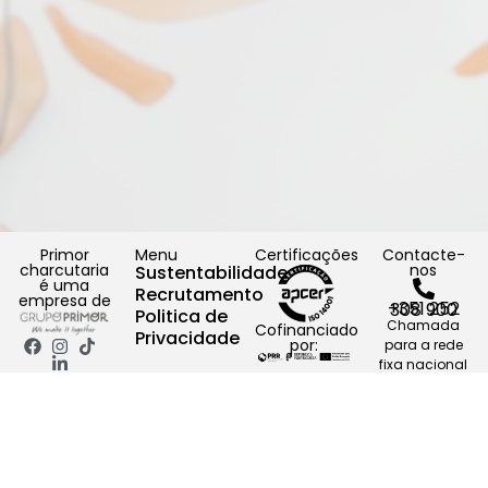
Primor
Menu
Certificações
Contacte-
charcutaria
nos
Sustentabilidade
é uma
Recrutamento
empresa de
+351 252 308 900
Politica de
Chamada
Cofinanciado
Privacidade
por:
para a rede
fixa nacional
geral@primo
Avenida
Santiago