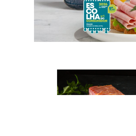
Primor charcutaria é uma empresa de
Menu
Suste
Recr
Politi
© 2026 Primor - Charcutaria Prima. Todos os direitos reservados.