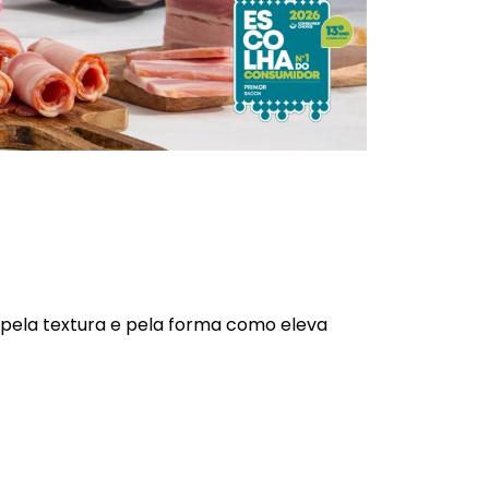
Contacte-nos
+351 252 308 900
Chamada para a rede fixa nacional
geral@primor.pt
Avenida Santiago de Gavião, 1142 Gavião
4760-003 Vila Nova de Famalicão
 pela textura e pela forma como eleva
to que marca presença em diferentes
a despercebido.