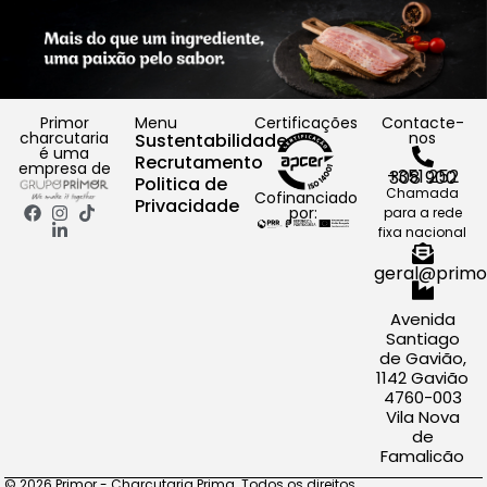
Primor
Menu
Certificações
Contacte-
charcutaria
nos
Sustentabilidade
é uma
Recrutamento
empresa de
+351 252 308 900
Politica de
Chamada
Cofinanciado
Privacidade
por:
para a rede
fixa nacional
geral@primo
Avenida
Santiago
de Gavião,
1142 Gavião
4760-003
Vila Nova
de
Famalicão
© 2026 Primor - Charcutaria Prima. Todos os direitos