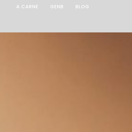
A CARNE
GENB
BLOG