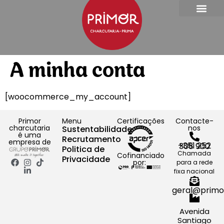
A minha conta
[woocommerce_my_account]
Primor
Menu
Certificações
Contacte-
charcutaria
nos
Sustentabilidade
é uma
Recrutamento
empresa de
+351 252 308 900
Politica de
Chamada
Cofinanciado
Privacidade
por:
para a rede
fixa nacional
geral@primo
Avenida
Santiago