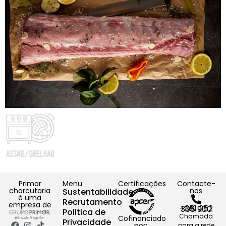
Primor
Menu
Certificações
Contacte-
charcutaria
nos
Sustentabilidade
é uma
Recrutamento
empresa de
+351 252 308 900
Politica de
Chamada
Cofinanciado
Privacidade
por:
para a rede