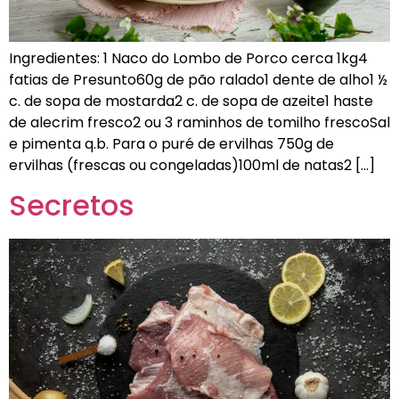
Ingredientes: 1 Naco do Lombo de Porco cerca 1kg4
fatias de Presunto60g de pão ralado1 dente de alho1 ½
c. de sopa de mostarda2 c. de sopa de azeite1 haste
de alecrim fresco2 ou 3 raminhos de tomilho frescoSal
e pimenta q.b. Para o puré de ervilhas 750g de
ervilhas (frescas ou congeladas)100ml de natas2 […]
Secretos