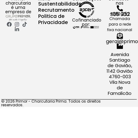
charcutaria
nos
Sustentabilidade
é uma
Recrutamento
empresa de
+351 252 308 900
Politica de
Chamada
Cofinanciado
Privacidade
por:
para a rede
fixa nacional
geral@primo
Avenida
Santiago
de Gavião,
1142 Gavião
4760-003
Vila Nova
de
Famalicão
© 2026 Primor - Charcutaria Prima. Todos os direitos
reservados.